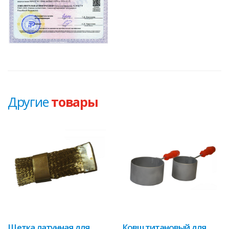
Другие
товары
Щетка латунная для
Ковш титановый для