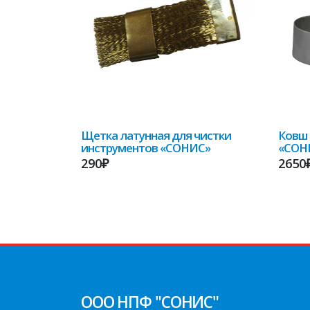
Щетка латунная для чистки
Ковш 
инструментов «СОНИС»
«СОН
290₽
2650
ООО НПФ "СОНИС"