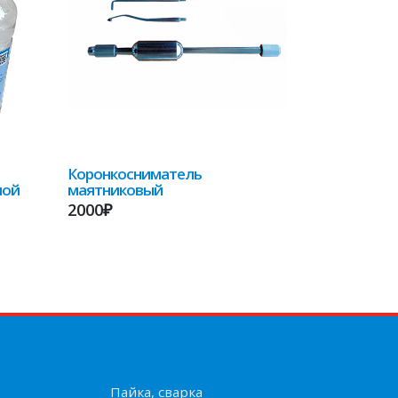
Коронкосниматель
ной
маятниковый
2000₽
Пайка, сварка