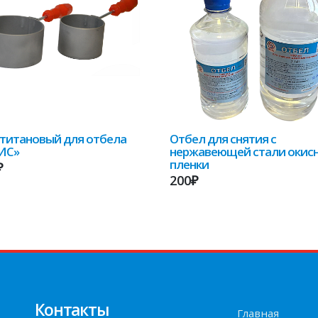
титановый для отбела
Отбел для снятия с
ИС»
нержавеющей стали окис
пленки
₽
200₽
Контакты
Главная