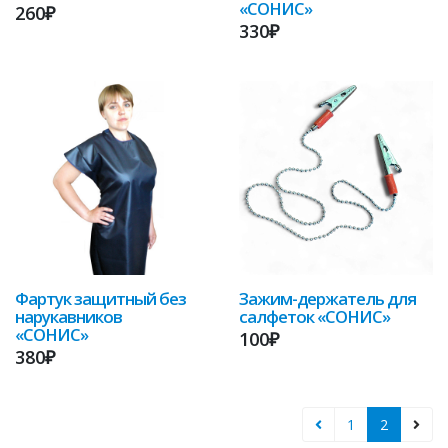
«СОНИС»
260₽
330₽
Фартук защитный без
Зажим-держатель для
нарукавников
салфеток «СОНИС»
«СОНИС»
100₽
380₽
1
2