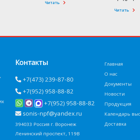
Читать
Читать
Контакты
Главная
О нас
»
+7(473) 239-87-80
Документы
+7(952) 958-88-82
Новости
их
+7(952) 958-88-82
Продукция
sonis-npf@yandex.ru
Календарь вы
Доставка
394033 Россия г. Воронеж
Ленинский проспект, 119В