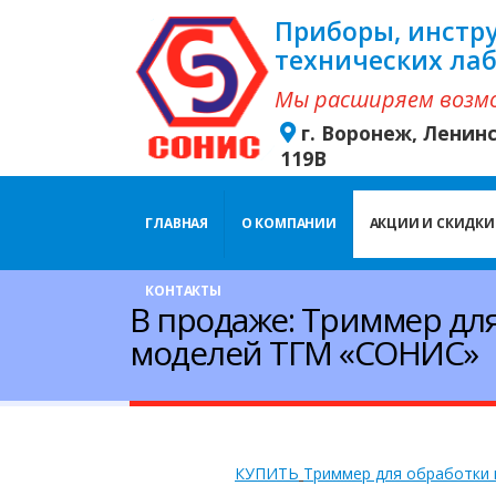
Приборы, инстр
технических ла
Мы расширяем возм
г. Воронеж, Ленин
119В
ГЛАВНАЯ
О КОМПАНИИ
АКЦИИ И СКИДКИ
КОНТАКТЫ
В продаже: Триммер дл
моделей ТГМ «СОНИС»
КУПИТЬ
Триммер для обработки