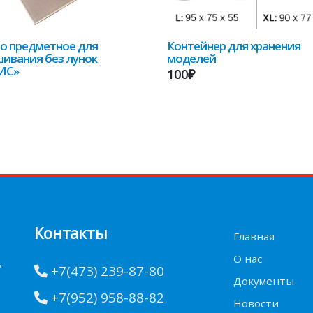
о предметное для
Контейнер для хранения
ивания без лунок
моделей
ИС»
100₽
Контакты
Главная
О нас
»
+7(473) 239-87-80
Документы
+7(952) 958-88-82
Новости