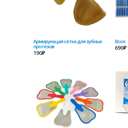
Армирующая сетка для зубных
Воск
протезов
690₽
190₽