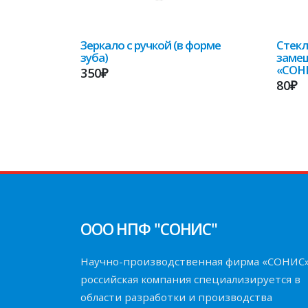
Зеркало с ручкой (в форме
Стекл
зуба)
замеш
«СОН
350₽
80₽
ООО НПФ "СОНИС"
Научно-производственная фирма «СОНИС
российская компания специализируется в
области разработки и производства