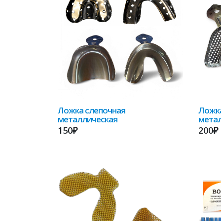
Ложка слепочная
Ложка
металлическая
метал
150₽
200₽