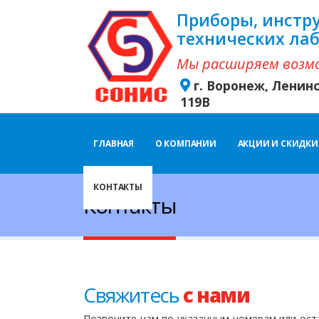
Приборы, инстр
технических ла
Мы расширяем возм
г. Воронеж, Ленин
119В
ГЛАВНАЯ
О КОМПАНИИ
АКЦИИ И СКИДКИ
КОНТАКТЫ
Контакты
Свяжитесь
с нами
Позвоните нам по указанным номерам или оста