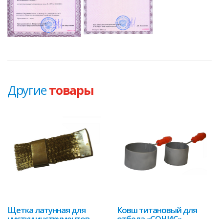
Другие
товары
Щетка латунная для
Ковш титановый для
чистки инструментов
отбела «СОНИС»