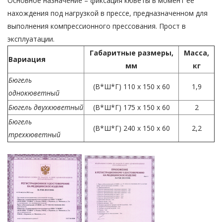
Основное назначение – фиксация кюветы в момент ее
нахождения под нагрузкой в прессе, предназначенном для
выполнения компрессионного прессования. Прост в
эксплуатации.
Габаритные размеры,
Масса,
Вариация
мм
кг
Бюгель
(В*Ш*Г) 110 х 150 х 60
1,9
однокюветный
Бюгель двухкюветный
(В*Ш*Г) 175 х 150 х 60
2
Бюгель
(В*Ш*Г) 240 х 150 х 60
2,2
трехкюветный