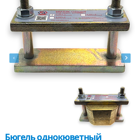
Бюгель однокюветный