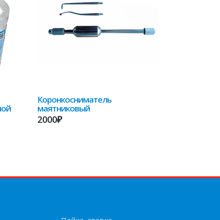
Коронкосниматель
ной
маятниковый
2000₽