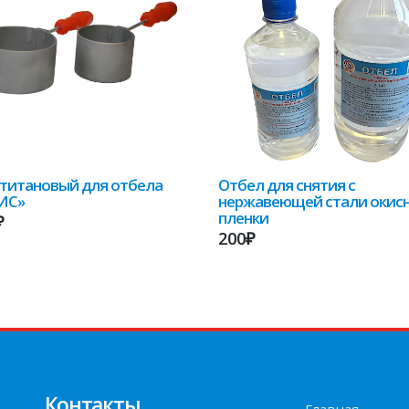
титановый для отбела
Отбел для снятия с
ИС»
нержавеющей стали окис
пленки
₽
200₽
Контакты