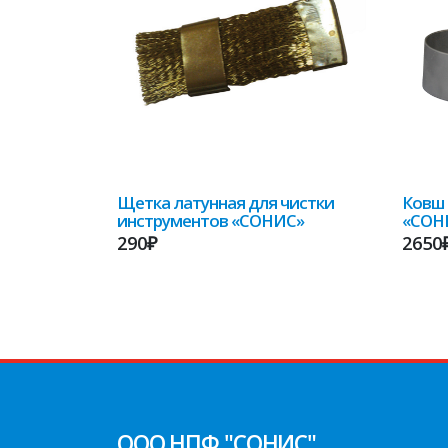
Щетка латунная для чистки
Ковш 
инструментов «СОНИС»
«СОН
290₽
2650
ООО НПФ "СОНИС"