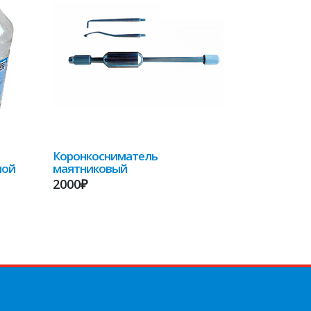
Коронкосниматель
ной
маятниковый
2000₽