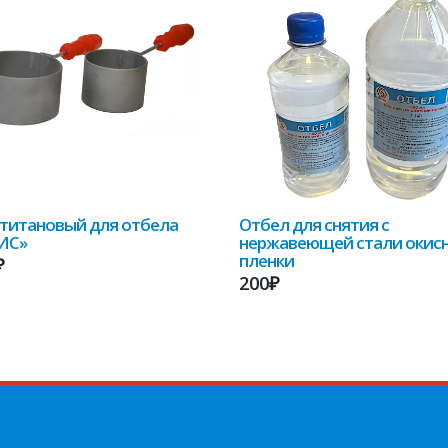
титановый для отбела
Отбел для снятия с
ИС»
нержавеющей стали окис
пленки
₽
200₽