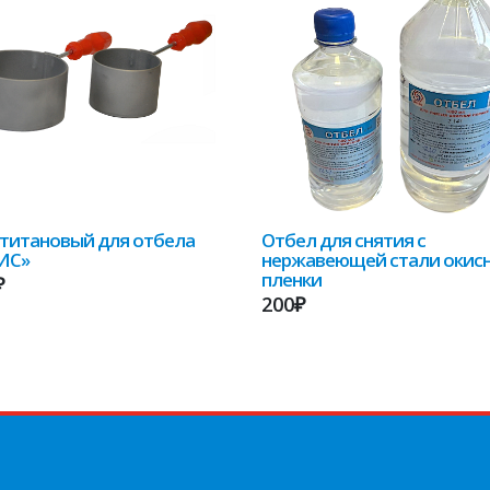
титановый для отбела
Отбел для снятия с
ИС»
нержавеющей стали окис
пленки
₽
200₽