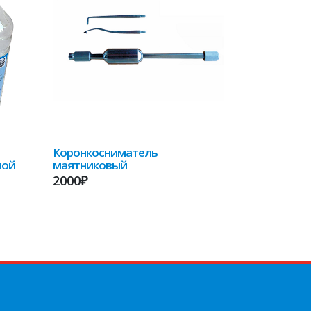
Коронкосниматель
ной
маятниковый
2000₽