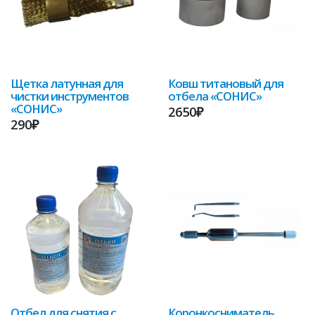
Щетка латунная для
Ковш титановый для
чистки инструментов
отбела «СОНИС»
«СОНИС»
2650₽
290₽
Отбел для снятия с
Коронкосниматель