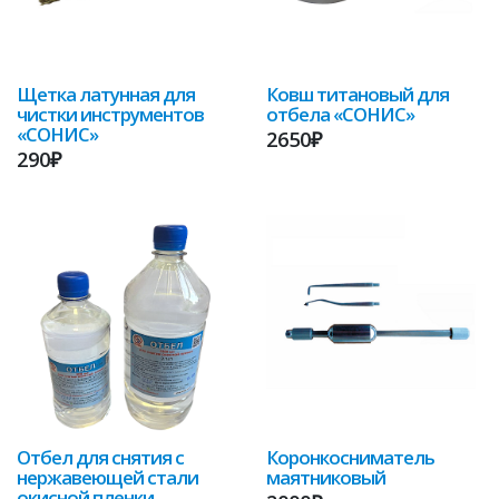
Щетка латунная для
Ковш титановый для
чистки инструментов
отбела «СОНИС»
«СОНИС»
2650₽
290₽
Отбел для снятия с
Коронкосниматель
нержавеющей стали
маятниковый
окисной пленки