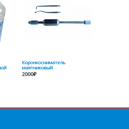
Коронкосниматель
ной
маятниковый
2000₽