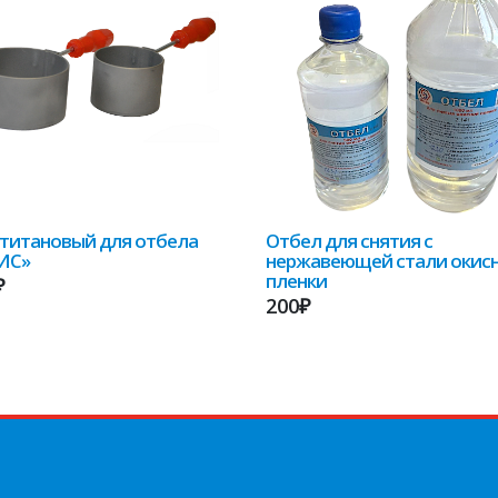
титановый для отбела
Отбел для снятия с
ИС»
нержавеющей стали окис
пленки
₽
200₽