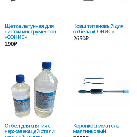
Щетка латунная для
Ковш титановый для
чистки инструментов
отбела «СОНИС»
«СОНИС»
2650₽
290₽
Отбел для снятия с
Коронкосниматель
нержавеющей стали
маятниковый
окисной пленки