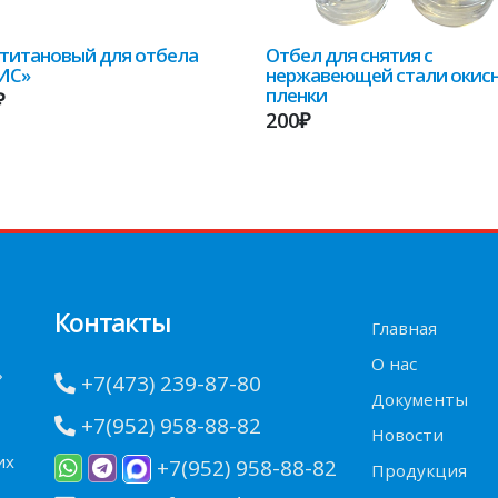
титановый для отбела
Отбел для снятия с
ИС»
нержавеющей стали окис
пленки
₽
200₽
Контакты
Главная
О нас
»
+7(473) 239-87-80
Документы
+7(952) 958-88-82
Новости
их
+7(952) 958-88-82
Продукция