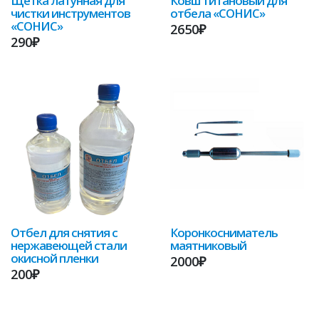
Щетка латунная для
Ковш титановый для
чистки инструментов
отбела «СОНИС»
«СОНИС»
2650₽
290₽
Отбел для снятия с
Коронкосниматель
нержавеющей стали
маятниковый
окисной пленки
2000₽
200₽