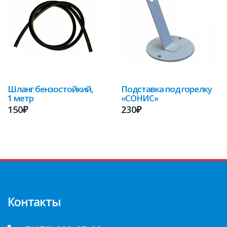
Шланг бензостойкий,
Подставка под горелку
1 метр
«СОНИС»
150₽
230₽
Контакты