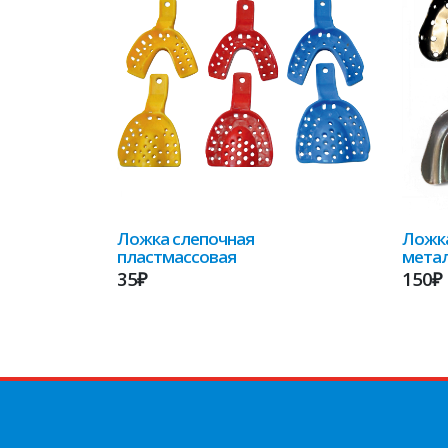
Ложка слепочная
Ложка
пластмассовая
мета
35₽
150₽