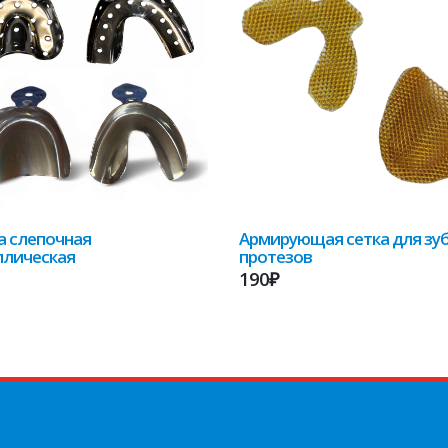
 слепочная
Армирующая сетка для зу
ллическая
протезов
190₽