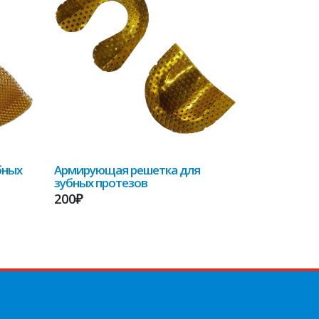
бных
Армирующая решетка для
зубных протезов
200₽