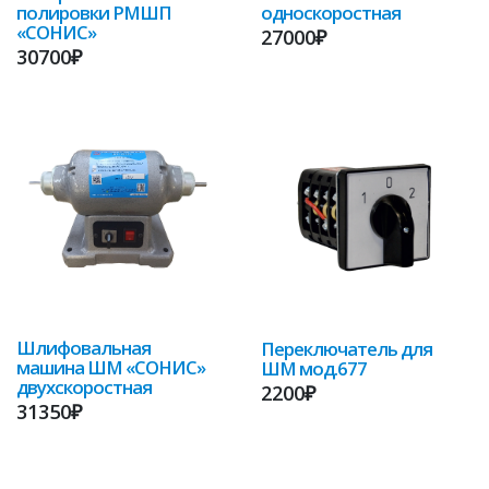
полировки РМШП
односкоростная
«СОНИС»
27000₽
30700₽
Шлифовальная
Переключатель для
машина ШМ «СОНИС»
ШМ мод.677
двухскоростная
2200₽
31350₽