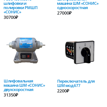
шлифовки и
машина ШМ «СОНИС»
полировки РМШП
односкоростная
«СОНИС»
27000₽
30700₽
Шлифовальная
Переключатель для
машина ШМ «СОНИС»
ШМ мод.677
двухскоростная
2200₽
31350₽