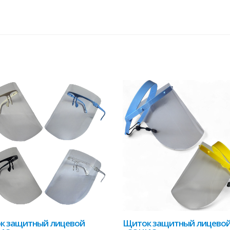
к защитный лицевой
Щиток защитный лицево