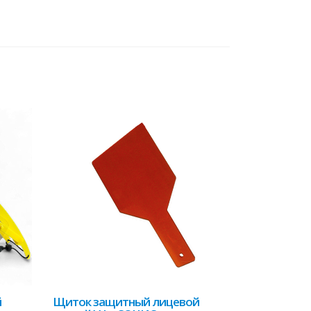
й
Щиток защитный лицевой