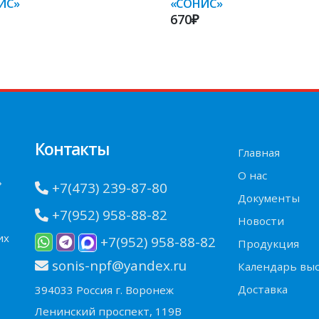
ИС»
«СОНИС»
670₽
Контакты
Главная
О нас
»
+7(473) 239-87-80
Документы
+7(952) 958-88-82
Новости
их
+7(952) 958-88-82
Продукция
sonis-npf@yandex.ru
Календарь вы
Доставка
394033 Россия г. Воронеж
Ленинский проспект, 119В