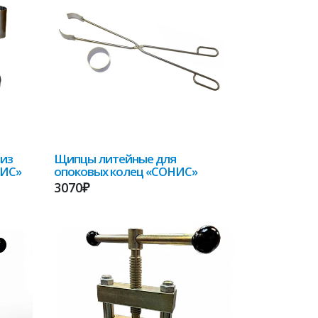
 из
Щипцы литейные для
НИС»
опоковых колец «СОНИС»
3070₽