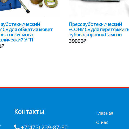
 зуботехнический
Пресс зуботехнический
С» для обжатия кювет
«СОНИС» для перетяжки г
рессовки гипса
зубных коронок Самсон
влический УГП
39000₽
0₽
Контакты
Главная
О нас
»
+7(473) 239-87-80