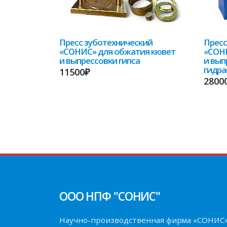
Пресс зуботехнический
Пресс
«СОНИС» для обжатия кювет
«СОНИ
и выпрессовки гипса
и вып
гидра
11500₽
2800
ООО НПФ "СОНИС"
Научно-производственная фирма «СОНИС