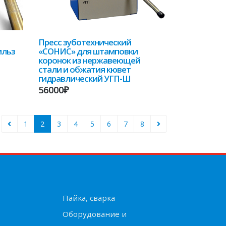
Пресс зуботехнический
ильз
«СОНИС» для штамповки
коронок из нержавеющей
стали и обжатия кювет
гидравлический УГП-Ш
56000₽
1
2
3
4
5
6
7
8
Пайка, сварка
Оборудование и