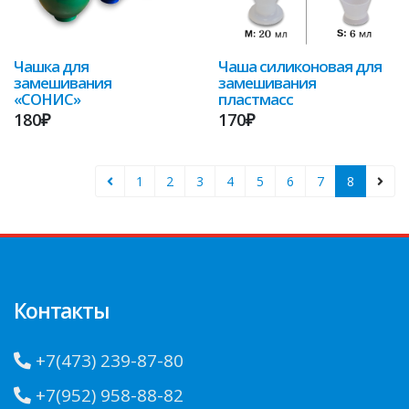
Чаша силиконовая для
Чашка для
замешивания
замешивания
пластмасс
«СОНИС»
170₽
180₽
1
2
3
4
5
6
7
8
Контакты
+7(473) 239-87-80
+7(952) 958-88-82